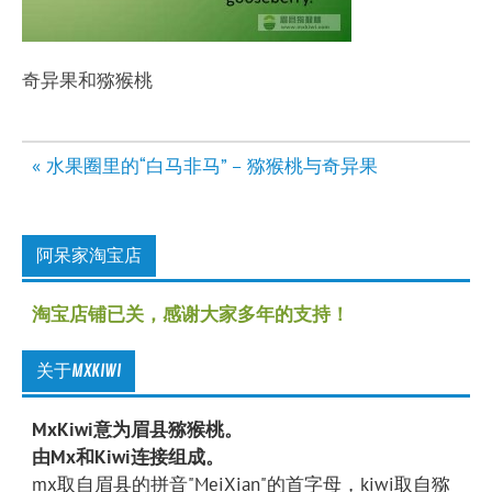
奇异果和猕猴桃
文
« 水果圈里的“白马非马” – 猕猴桃与奇异果
章
导
航
阿呆家淘宝店
淘宝店铺已关，感谢大家多年的支持！
关于MXKIWI
MxKiwi意为眉县猕猴桃。
由Mx和Kiwi连接组成。
mx取自眉县的拼音"MeiXian"的首字母，kiwi取自猕