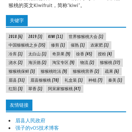
猴桃的英文Kiwifruit，简称"kiwi"。
关键字
2018
(6)
2019
(3)
KIWI
(11)
世界猕猴桃大会
(1)
中国猕猴桃之乡
(35)
修剪
(1)
催熟
(1)
农家肥
(1)
冷库
(1)
太白山
(1)
奇异果
(9)
徐香
(45)
授粉
(4)
浇水
(2)
海沃德
(2)
淘宝专区
(9)
物流
(2)
猕猴桃
(37)
猕猴桃保鲜
(3)
猕猴桃吃法
(9)
猕猴桃营养
(2)
疏果
(6)
眉县
(31)
眉县猕猴桃
(70)
礼盒装
(1)
种植
(7)
秦美
(1)
红阳
(3)
翠香
(1)
阿呆家猕猴桃
(47)
友情链接
眉县人民政府
强子的vOS技术博客