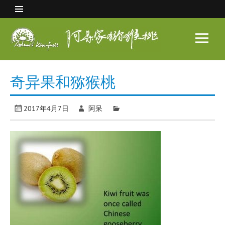
Skip
to
content
阿呆
家猕
眉县猕猴桃 中国猕猴桃之乡
猴桃
奇异果和猕猴桃
2017年4月7日
阿呆