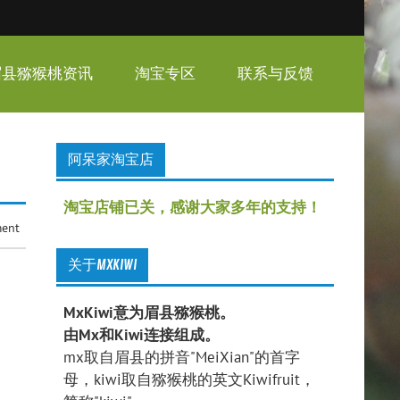
眉县猕猴桃资讯
淘宝专区
联系与反馈
阿呆家淘宝店
淘宝店铺已关，感谢大家多年的支持！
ment
关于MXKIWI
MxKiwi意为眉县猕猴桃。
由Mx和Kiwi连接组成。
mx取自眉县的拼音"MeiXian"的首字
母，kiwi取自猕猴桃的英文Kiwifruit，