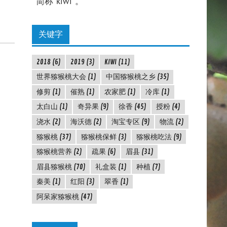
简称"kiwi"。
关键字
2018
(6)
2019
(3)
KIWI
(11)
世界猕猴桃大会
(1)
中国猕猴桃之乡
(35)
修剪
(1)
催熟
(1)
农家肥
(1)
冷库
(1)
太白山
(1)
奇异果
(9)
徐香
(45)
授粉
(4)
浇水
(2)
海沃德
(2)
淘宝专区
(9)
物流
(2)
猕猴桃
(37)
猕猴桃保鲜
(3)
猕猴桃吃法
(9)
猕猴桃营养
(2)
疏果
(6)
眉县
(31)
眉县猕猴桃
(70)
礼盒装
(1)
种植
(7)
秦美
(1)
红阳
(3)
翠香
(1)
阿呆家猕猴桃
(47)