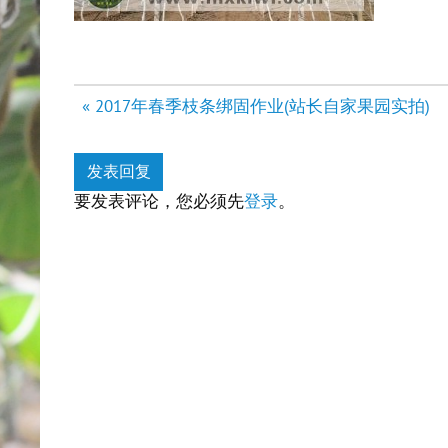
文
« 2017年春季枝条绑固作业(站长自家果园实拍)
章
导
发表回复
航
要发表评论，您必须先
登录
。