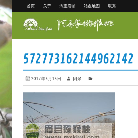
Skip
首页
关于
淘宝店铺
站点地图
联系
to
content
阿
眉县猕猴桃 中国猕猴桃之乡
572773162144962142
2017年3月15日
阿呆