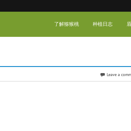
呆家猕猴桃
了解猕猴桃
种植日志
Leave a com