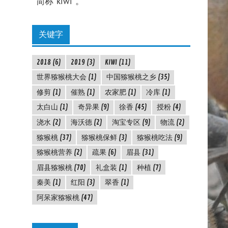
简称"kiwi"。
关键字
2018
(6)
2019
(3)
KIWI
(11)
世界猕猴桃大会
(1)
中国猕猴桃之乡
(35)
修剪
(1)
催熟
(1)
农家肥
(1)
冷库
(1)
太白山
(1)
奇异果
(9)
徐香
(45)
授粉
(4)
浇水
(2)
海沃德
(2)
淘宝专区
(9)
物流
(2)
猕猴桃
(37)
猕猴桃保鲜
(3)
猕猴桃吃法
(9)
猕猴桃营养
(2)
疏果
(6)
眉县
(31)
眉县猕猴桃
(70)
礼盒装
(1)
种植
(7)
秦美
(1)
红阳
(3)
翠香
(1)
阿呆家猕猴桃
(47)