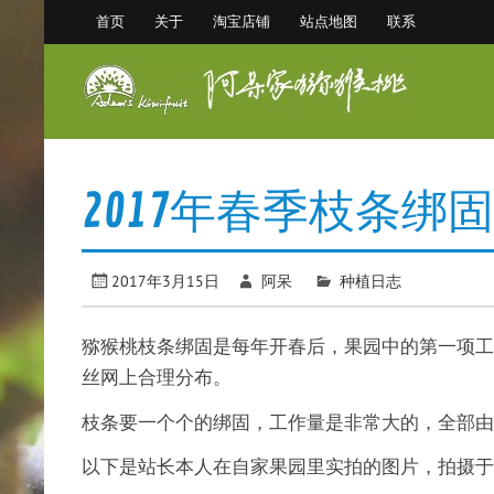
Skip
首页
关于
淘宝店铺
站点地图
联系
to
content
阿
眉县猕猴桃 中国猕猴桃之乡
2017年春季枝条绑
2017年3月15日
阿呆
种植日志
猕猴桃枝条绑固是每年开春后，果园中的第一项工
丝网上合理分布。
枝条要一个个的绑固，工作量是非常大的，全部由
以下是站长本人在自家果园里实拍的图片，拍摄于2