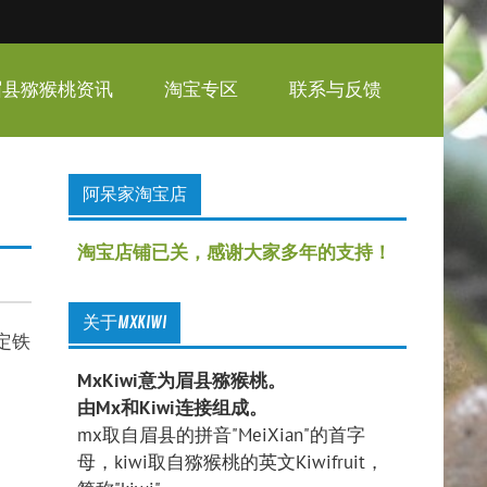
眉县猕猴桃资讯
淘宝专区
联系与反馈
阿呆家淘宝店
淘宝店铺已关，感谢大家多年的支持！
关于MXKIWI
定铁
MxKiwi意为眉县猕猴桃。
由Mx和Kiwi连接组成。
mx取自眉县的拼音"MeiXian"的首字
母，kiwi取自猕猴桃的英文Kiwifruit，