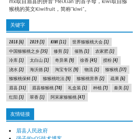
mx取自眉县的拼音"MeiXian"的首字母，kiwi取自猕
猴桃的英文Kiwifruit，简称"kiwi"。
关键字
2018
(6)
2019
(3)
KIWI
(11)
世界猕猴桃大会
(1)
中国猕猴桃之乡
(35)
修剪
(1)
催熟
(1)
农家肥
(1)
冷库
(1)
太白山
(1)
奇异果
(9)
徐香
(45)
授粉
(4)
浇水
(2)
海沃德
(2)
淘宝专区
(9)
物流
(2)
猕猴桃
(37)
猕猴桃保鲜
(3)
猕猴桃吃法
(9)
猕猴桃营养
(2)
疏果
(6)
眉县
(31)
眉县猕猴桃
(70)
礼盒装
(1)
种植
(7)
秦美
(1)
红阳
(3)
翠香
(1)
阿呆家猕猴桃
(47)
友情链接
眉县人民政府
强子的vOS技术博客