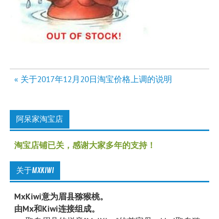
文
« 关于2017年12月20日淘宝价格上调的说明
章
导
航
阿呆家淘宝店
淘宝店铺已关，感谢大家多年的支持！
关于MXKIWI
MxKiwi意为眉县猕猴桃。
由Mx和Kiwi连接组成。