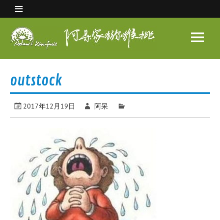
Skip
to
content
阿呆
家猕
眉县猕猴桃 中国猕猴桃之乡
猴桃
outstock
2017年12月19日
阿呆