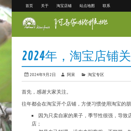
Skip
首页
关于
淘宝店铺
站点地图
联系
to
content
阿
眉县猕猴桃 中国猕猴桃之乡
2024年，淘宝店铺
2024年9月2日
阿呆
淘宝专区
首先，感谢大家关注。
往年都会在淘宝开个店铺，方便习惯使用淘宝的朋
因为只卖自家的果子，季节性很强，导致店
店；