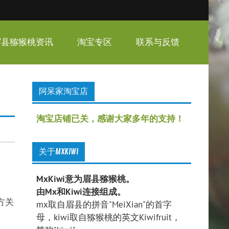
眉县猕猴桃资讯
淘宝专区
联系与反馈
阿呆家淘宝店
淘宝店铺已关，感谢大家多年的支持！
关于MXKIWI
MxKiwi意为眉县猕猴桃。
由Mx和Kiwi连接组成。
方关
mx取自眉县的拼音"MeiXian"的首字
母，kiwi取自猕猴桃的英文Kiwifruit，