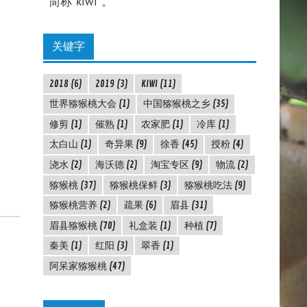
简称"kiwi"。
关键字
2018
(6)
2019
(3)
KIWI
(11)
世界猕猴桃大会
(1)
中国猕猴桃之乡
(35)
修剪
(1)
催熟
(1)
农家肥
(1)
冷库
(1)
太白山
(1)
奇异果
(9)
徐香
(45)
授粉
(4)
浇水
(2)
海沃德
(2)
淘宝专区
(9)
物流
(2)
猕猴桃
(37)
猕猴桃保鲜
(3)
猕猴桃吃法
(9)
猕猴桃营养
(2)
疏果
(6)
眉县
(31)
眉县猕猴桃
(70)
礼盒装
(1)
种植
(7)
秦美
(1)
红阳
(3)
翠香
(1)
阿呆家猕猴桃
(47)