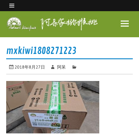
Skip
to
content
阿呆
家猕
眉县猕猴桃 中国猕猴桃之乡
猴桃
mxkiwi1808271223
2018年8月27日
阿呆