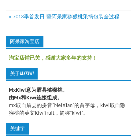
文
« 2018季首发日-暨阿呆家猕猴桃采摘包装全过程
章
导
航
阿呆家淘宝店
淘宝店铺已关，感谢大家多年的支持！
关于MXKIWI
MxKiwi意为眉县猕猴桃。
由Mx和Kiwi连接组成。
mx取自眉县的拼音"MeiXian"的首字母，kiwi取自猕
猴桃的英文Kiwifruit，简称"kiwi"。
关键字