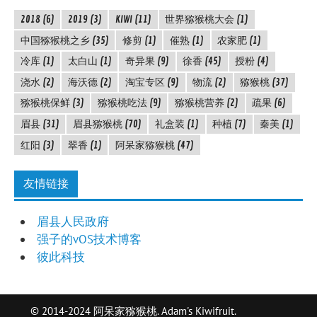
2018
(6)
2019
(3)
KIWI
(11)
世界猕猴桃大会
(1)
中国猕猴桃之乡
(35)
修剪
(1)
催熟
(1)
农家肥
(1)
冷库
(1)
太白山
(1)
奇异果
(9)
徐香
(45)
授粉
(4)
浇水
(2)
海沃德
(2)
淘宝专区
(9)
物流
(2)
猕猴桃
(37)
猕猴桃保鲜
(3)
猕猴桃吃法
(9)
猕猴桃营养
(2)
疏果
(6)
眉县
(31)
眉县猕猴桃
(70)
礼盒装
(1)
种植
(7)
秦美
(1)
红阳
(3)
翠香
(1)
阿呆家猕猴桃
(47)
友情链接
眉县人民政府
强子的vOS技术博客
彼此科技
© 2014-2024 阿呆家猕猴桃. Adam's Kiwifruit.