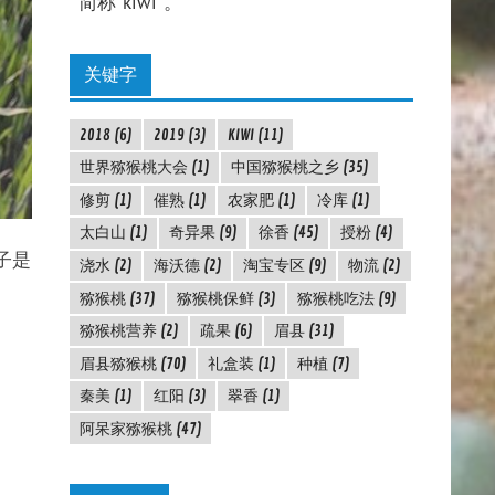
简称"kiwi"。
关键字
2018
(6)
2019
(3)
KIWI
(11)
世界猕猴桃大会
(1)
中国猕猴桃之乡
(35)
修剪
(1)
催熟
(1)
农家肥
(1)
冷库
(1)
太白山
(1)
奇异果
(9)
徐香
(45)
授粉
(4)
子是
浇水
(2)
海沃德
(2)
淘宝专区
(9)
物流
(2)
猕猴桃
(37)
猕猴桃保鲜
(3)
猕猴桃吃法
(9)
猕猴桃营养
(2)
疏果
(6)
眉县
(31)
眉县猕猴桃
(70)
礼盒装
(1)
种植
(7)
秦美
(1)
红阳
(3)
翠香
(1)
阿呆家猕猴桃
(47)