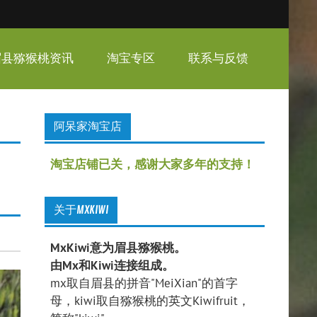
眉县猕猴桃资讯
淘宝专区
联系与反馈
阿呆家淘宝店
淘宝店铺已关，感谢大家多年的支持！
关于MXKIWI
MxKiwi意为眉县猕猴桃。
由Mx和Kiwi连接组成。
mx取自眉县的拼音"MeiXian"的首字
母，kiwi取自猕猴桃的英文Kiwifruit，