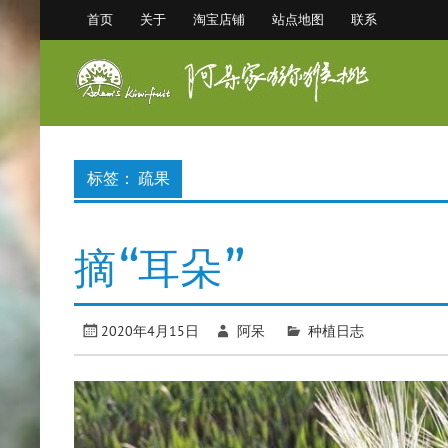
Skip
首页
关于
淘宝店铺
站点地图
联系
to
content
阿
眉县猕猴桃 中国猕猴桃之乡
标签：
疏果
摘“耳朵”
2020年4月15日
阿呆
种植日志