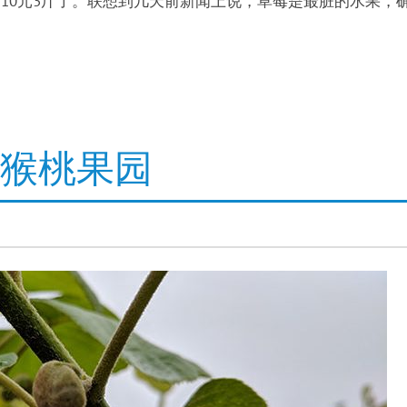
10元3斤了。联想到几天前新闻上说，草莓是最脏的水果，
猕猴桃果园