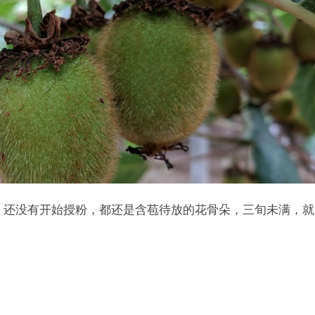
，还没有开始授粉，都还是含苞待放的花骨朵，三旬未满，就