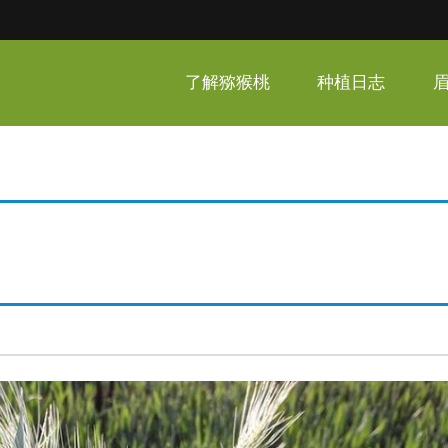
呆家猕猴桃
了解猕猴桃
种植日志