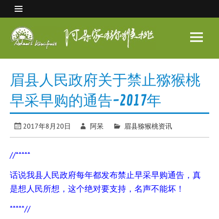
Skip
to
content
阿呆
家猕
眉县猕猴桃 中国猕猴桃之乡
猴桃
眉县人民政府关于禁止猕猴桃
早采早购的通告-2017年
2017年8月20日
阿呆
眉县猕猴桃资讯
//*****
话说我县人民政府每年都发布禁止早采早购通告，真
是想人民所想，这个绝对要支持，名声不能坏！
*****//