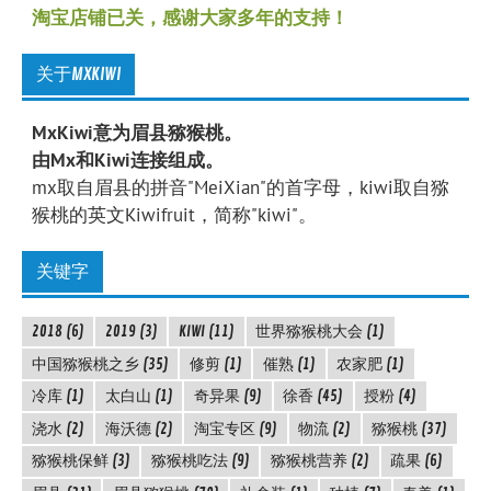
淘宝店铺已关，感谢大家多年的支持！
关于MXKIWI
MxKiwi意为眉县猕猴桃。
由Mx和Kiwi连接组成。
mx取自眉县的拼音"MeiXian"的首字母，kiwi取自猕
猴桃的英文Kiwifruit，简称"kiwi"。
关键字
2018
(6)
2019
(3)
KIWI
(11)
世界猕猴桃大会
(1)
中国猕猴桃之乡
(35)
修剪
(1)
催熟
(1)
农家肥
(1)
冷库
(1)
太白山
(1)
奇异果
(9)
徐香
(45)
授粉
(4)
浇水
(2)
海沃德
(2)
淘宝专区
(9)
物流
(2)
猕猴桃
(37)
猕猴桃保鲜
(3)
猕猴桃吃法
(9)
猕猴桃营养
(2)
疏果
(6)