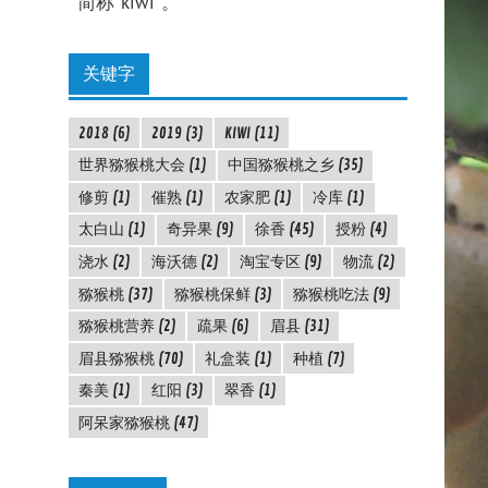
简称"kiwi"。
关键字
2018
(6)
2019
(3)
KIWI
(11)
世界猕猴桃大会
(1)
中国猕猴桃之乡
(35)
修剪
(1)
催熟
(1)
农家肥
(1)
冷库
(1)
太白山
(1)
奇异果
(9)
徐香
(45)
授粉
(4)
浇水
(2)
海沃德
(2)
淘宝专区
(9)
物流
(2)
猕猴桃
(37)
猕猴桃保鲜
(3)
猕猴桃吃法
(9)
猕猴桃营养
(2)
疏果
(6)
眉县
(31)
眉县猕猴桃
(70)
礼盒装
(1)
种植
(7)
秦美
(1)
红阳
(3)
翠香
(1)
阿呆家猕猴桃
(47)