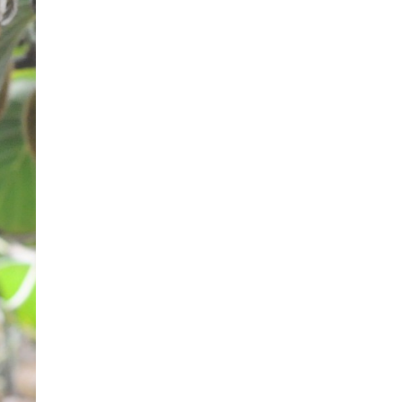
章
导
航