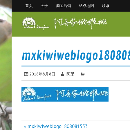
Skip
首页
关于
淘宝店铺
站点地图
联系
to
content
阿
眉县猕猴桃 中国猕猴桃之乡
mxkiwiweblogo18080
2018年8月8日
阿呆
文
« mxkiwiweblogo1808081553