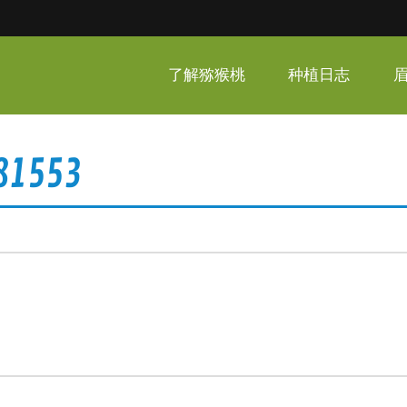
呆家猕猴桃
了解猕猴桃
种植日志
81553