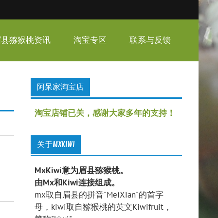
眉县猕猴桃资讯
淘宝专区
联系与反馈
阿呆家淘宝店
淘宝店铺已关，感谢大家多年的支持！
关于MXKIWI
MxKiwi意为眉县猕猴桃。
由Mx和Kiwi连接组成。
mx取自眉县的拼音"MeiXian"的首字
母，kiwi取自猕猴桃的英文Kiwifruit，