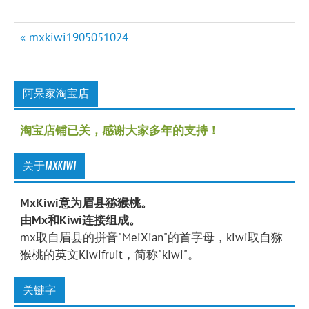
文
« mxkiwi1905051024
章
导
航
阿呆家淘宝店
淘宝店铺已关，感谢大家多年的支持！
关于MXKIWI
MxKiwi意为眉县猕猴桃。
由Mx和Kiwi连接组成。
mx取自眉县的拼音"MeiXian"的首字母，kiwi取自猕
猴桃的英文Kiwifruit，简称"kiwi"。
关键字