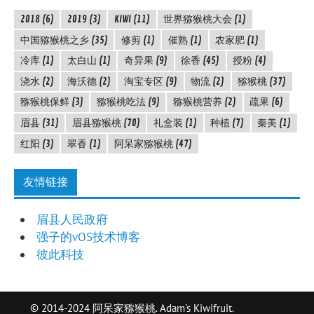
2018
(6)
2019
(3)
KIWI
(11)
世界猕猴桃大会
(1)
中国猕猴桃之乡
(35)
修剪
(1)
催熟
(1)
农家肥
(1)
冷库
(1)
太白山
(1)
奇异果
(9)
徐香
(45)
授粉
(4)
浇水
(2)
海沃德
(2)
淘宝专区
(9)
物流
(2)
猕猴桃
(37)
猕猴桃保鲜
(3)
猕猴桃吃法
(9)
猕猴桃营养
(2)
疏果
(6)
眉县
(31)
眉县猕猴桃
(70)
礼盒装
(1)
种植
(7)
秦美
(1)
红阳
(3)
翠香
(1)
阿呆家猕猴桃
(47)
友情链接
眉县人民政府
强子的vOS技术博客
彼此科技
© 2014-2024 阿呆家猕猴桃. Adam's Kiwifruit.