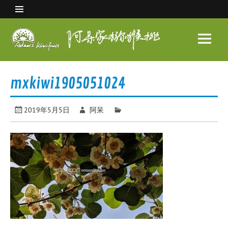
Skip
to
content
阿呆
家猕
眉县猕猴桃 中国猕猴桃之乡
猴桃
mxkiwi1905051024
2019年5月5日
阿呆