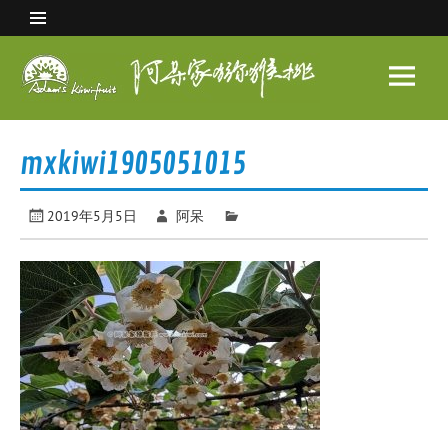
Skip
to
content
阿呆
家猕
眉县猕猴桃 中国猕猴桃之乡
猴桃
mxkiwi1905051015
2019年5月5日
阿呆