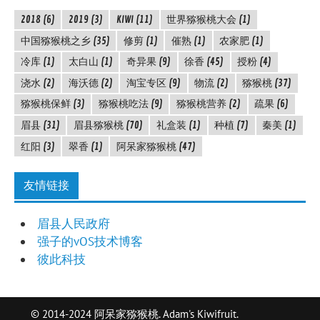
2018
(6)
2019
(3)
KIWI
(11)
世界猕猴桃大会
(1)
中国猕猴桃之乡
(35)
修剪
(1)
催熟
(1)
农家肥
(1)
冷库
(1)
太白山
(1)
奇异果
(9)
徐香
(45)
授粉
(4)
浇水
(2)
海沃德
(2)
淘宝专区
(9)
物流
(2)
猕猴桃
(37)
猕猴桃保鲜
(3)
猕猴桃吃法
(9)
猕猴桃营养
(2)
疏果
(6)
眉县
(31)
眉县猕猴桃
(70)
礼盒装
(1)
种植
(7)
秦美
(1)
红阳
(3)
翠香
(1)
阿呆家猕猴桃
(47)
友情链接
眉县人民政府
强子的vOS技术博客
彼此科技
© 2014-2024 阿呆家猕猴桃. Adam's Kiwifruit.