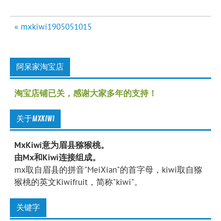
文
« mxkiwi1905051015
章
导
航
阿呆家淘宝店
淘宝店铺已关，感谢大家多年的支持！
关于MXKIWI
MxKiwi意为眉县猕猴桃。
由Mx和Kiwi连接组成。
mx取自眉县的拼音"MeiXian"的首字母，kiwi取自猕
猴桃的英文Kiwifruit，简称"kiwi"。
关键字