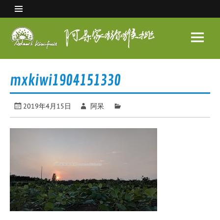
Skip
to
content
阿呆
家猕
眉县猕猴桃 中国猕猴桃之乡
猴桃
mxkiwi1904151330
2019年4月15日
阿呆