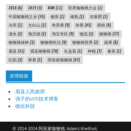
2018
(6)
2019
(3)
KIWI
(11)
世界猕猴桃大会
(1)
中国猕猴桃之乡
(35)
修剪
(1)
催熟
(1)
农家肥
(1)
冷库
(1)
太白山
(1)
奇异果
(9)
徐香
(45)
授粉
(4)
浇水
(2)
海沃德
(2)
淘宝专区
(9)
物流
(2)
猕猴桃
(37)
猕猴桃保鲜
(3)
猕猴桃吃法
(9)
猕猴桃营养
(2)
疏果
(6)
眉县
(31)
眉县猕猴桃
(70)
礼盒装
(1)
种植
(7)
秦美
(1)
红阳
(3)
翠香
(1)
阿呆家猕猴桃
(47)
友情链接
眉县人民政府
强子的vOS技术博客
彼此科技
© 2014-2024 阿呆家猕猴桃. Adam's Kiwifruit.