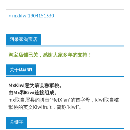
文
« mxkiwi1904151330
章
导
航
阿呆家淘宝店
淘宝店铺已关，感谢大家多年的支持！
关于MXKIWI
MxKiwi意为眉县猕猴桃。
由Mx和Kiwi连接组成。
mx取自眉县的拼音"MeiXian"的首字母，kiwi取自猕
猴桃的英文Kiwifruit，简称"kiwi"。
关键字