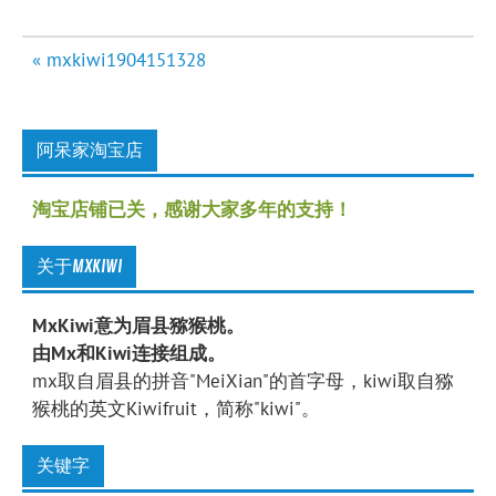
文
« mxkiwi1904151328
章
导
航
阿呆家淘宝店
淘宝店铺已关，感谢大家多年的支持！
关于MXKIWI
MxKiwi意为眉县猕猴桃。
由Mx和Kiwi连接组成。
mx取自眉县的拼音"MeiXian"的首字母，kiwi取自猕
猴桃的英文Kiwifruit，简称"kiwi"。
关键字