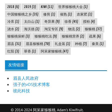
2018
(6)
2019
(3)
KIWI
(11)
世界猕猴桃大会
(1)
中国猕猴桃之乡
(35)
修剪
(1)
催熟
(1)
农家肥
(1)
冷库
(1)
太白山
(1)
奇异果
(9)
徐香
(45)
授粉
(4)
浇水
(2)
海沃德
(2)
淘宝专区
(9)
物流
(2)
猕猴桃
(37)
猕猴桃保鲜
(3)
猕猴桃吃法
(9)
猕猴桃营养
(2)
疏果
(6)
眉县
(31)
眉县猕猴桃
(70)
礼盒装
(1)
种植
(7)
秦美
(1)
红阳
(3)
翠香
(1)
阿呆家猕猴桃
(47)
友情链接
眉县人民政府
强子的vOS技术博客
彼此科技
© 2014-2024 阿呆家猕猴桃. Adam's Kiwifruit.