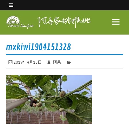
Skip
to
content
阿呆
家猕
眉县猕猴桃 中国猕猴桃之乡
猴桃
mxkiwi1904151328
2019年4月15日
阿呆