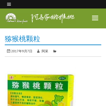
Skip
to
content
阿呆
家猕
眉县猕猴桃 中国猕猴桃之乡
猴桃
猕猴桃颗粒
2017年9月7日
阿呆