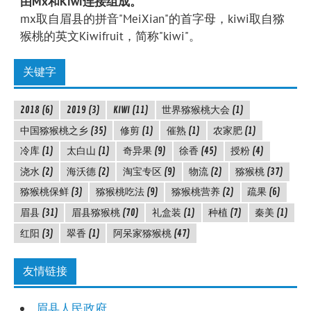
由Mx和Kiwi连接组成。
mx取自眉县的拼音"MeiXian"的首字母，kiwi取自猕
猴桃的英文Kiwifruit，简称"kiwi"。
关键字
2018
(6)
2019
(3)
KIWI
(11)
世界猕猴桃大会
(1)
中国猕猴桃之乡
(35)
修剪
(1)
催熟
(1)
农家肥
(1)
冷库
(1)
太白山
(1)
奇异果
(9)
徐香
(45)
授粉
(4)
浇水
(2)
海沃德
(2)
淘宝专区
(9)
物流
(2)
猕猴桃
(37)
猕猴桃保鲜
(3)
猕猴桃吃法
(9)
猕猴桃营养
(2)
疏果
(6)
眉县
(31)
眉县猕猴桃
(70)
礼盒装
(1)
种植
(7)
秦美
(1)
红阳
(3)
翠香
(1)
阿呆家猕猴桃
(47)
友情链接
眉县人民政府