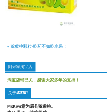
文
« 猕猴桃颗粒-吃药不如吃水果！
章
导
航
阿呆家淘宝店
淘宝店铺已关，感谢大家多年的支持！
关于MXKIWI
MxKiwi意为眉县猕猴桃。