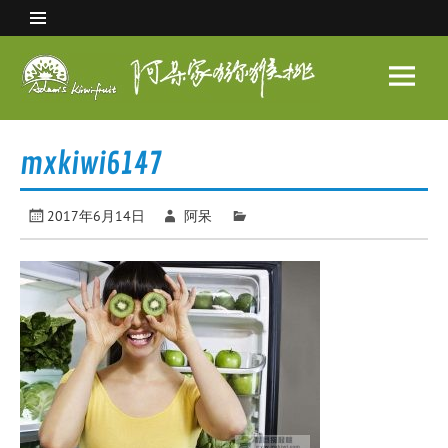
Skip
to
content
阿呆
家猕
眉县猕猴桃 中国猕猴桃之乡
猴桃
mxkiwi6147
2017年6月14日
阿呆