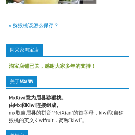
文
« 猕猴桃该怎么保存？
章
导
航
阿呆家淘宝店
淘宝店铺已关，感谢大家多年的支持！
关于MXKIWI
MxKiwi意为眉县猕猴桃。
由Mx和Kiwi连接组成。
mx取自眉县的拼音"MeiXian"的首字母，kiwi取自猕
猴桃的英文Kiwifruit，简称"kiwi"。