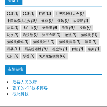
关键字
2018
(6)
2019
(3)
KIWI
(11)
世界猕猴桃大会
(1)
中国猕猴桃之乡
(35)
修剪
(1)
催熟
(1)
农家肥
(1)
冷库
(1)
太白山
(1)
奇异果
(9)
徐香
(45)
授粉
(4)
浇水
(2)
海沃德
(2)
淘宝专区
(9)
物流
(2)
猕猴桃
(37)
猕猴桃保鲜
(3)
猕猴桃吃法
(9)
猕猴桃营养
(2)
疏果
(6)
眉县
(31)
眉县猕猴桃
(70)
礼盒装
(1)
种植
(7)
秦美
(1)
红阳
(3)
翠香
(1)
阿呆家猕猴桃
(47)
友情链接
眉县人民政府
强子的vOS技术博客
彼此科技