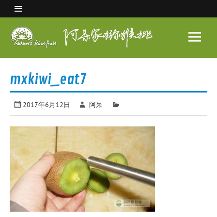
Skip
to
content
阿呆
家猕
眉县猕猴桃 中国猕猴桃之乡
猴桃
mxkiwi_eat7
2017年6月12日
阿呆