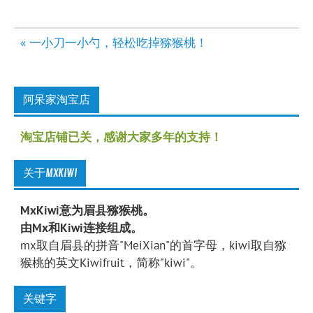
文
« 一小刀一小勺，轻松吃掉猕猴桃！
章
导
航
阿呆家淘宝店
淘宝店铺已关，感谢大家多年的支持！
关于MXKIWI
MxKiwi意为眉县猕猴桃。
由Mx和Kiwi连接组成。
mx取自眉县的拼音"MeiXian"的首字母，kiwi取自猕
猴桃的英文Kiwifruit，简称"kiwi"。
关键字