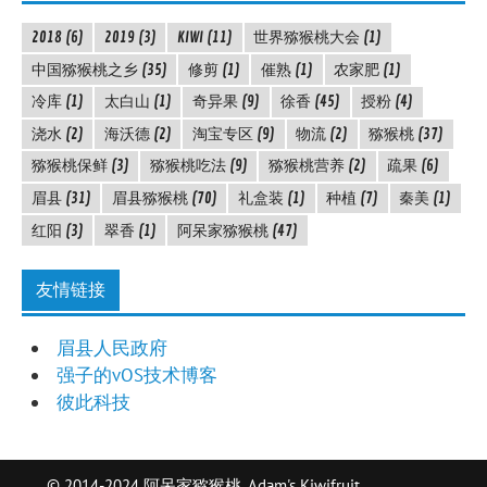
2018
(6)
2019
(3)
KIWI
(11)
世界猕猴桃大会
(1)
中国猕猴桃之乡
(35)
修剪
(1)
催熟
(1)
农家肥
(1)
冷库
(1)
太白山
(1)
奇异果
(9)
徐香
(45)
授粉
(4)
浇水
(2)
海沃德
(2)
淘宝专区
(9)
物流
(2)
猕猴桃
(37)
猕猴桃保鲜
(3)
猕猴桃吃法
(9)
猕猴桃营养
(2)
疏果
(6)
眉县
(31)
眉县猕猴桃
(70)
礼盒装
(1)
种植
(7)
秦美
(1)
红阳
(3)
翠香
(1)
阿呆家猕猴桃
(47)
友情链接
眉县人民政府
强子的vOS技术博客
彼此科技
© 2014-2024 阿呆家猕猴桃. Adam's Kiwifruit.