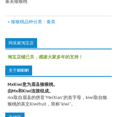
秦美猕猴桃
文
« 猕猴桃品种分类：秦美
章
导
航
阿呆家淘宝店
淘宝店铺已关，感谢大家多年的支持！
关于MXKIWI
MxKiwi意为眉县猕猴桃。
由Mx和Kiwi连接组成。
mx取自眉县的拼音"MeiXian"的首字母，kiwi取自猕
猴桃的英文Kiwifruit，简称"kiwi"。