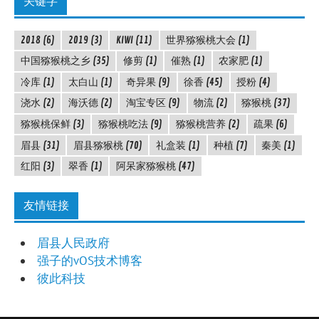
关键字
2018
(6)
2019
(3)
KIWI
(11)
世界猕猴桃大会
(1)
中国猕猴桃之乡
(35)
修剪
(1)
催熟
(1)
农家肥
(1)
冷库
(1)
太白山
(1)
奇异果
(9)
徐香
(45)
授粉
(4)
浇水
(2)
海沃德
(2)
淘宝专区
(9)
物流
(2)
猕猴桃
(37)
猕猴桃保鲜
(3)
猕猴桃吃法
(9)
猕猴桃营养
(2)
疏果
(6)
眉县
(31)
眉县猕猴桃
(70)
礼盒装
(1)
种植
(7)
秦美
(1)
红阳
(3)
翠香
(1)
阿呆家猕猴桃
(47)
友情链接
眉县人民政府
强子的vOS技术博客
彼此科技