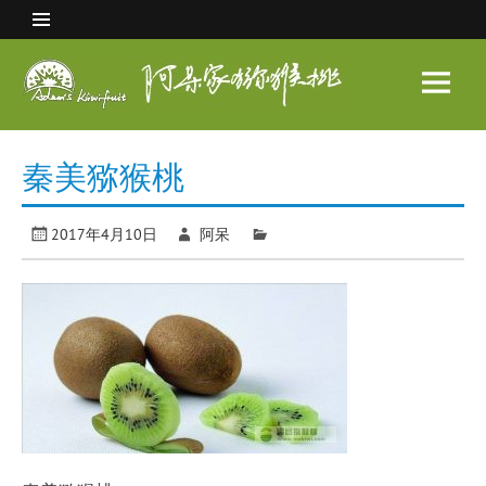
Skip
to
content
阿呆
家猕
眉县猕猴桃 中国猕猴桃之乡
猴桃
秦美猕猴桃
2017年4月10日
阿呆