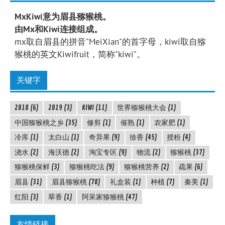
MxKiwi意为眉县猕猴桃。
由Mx和Kiwi连接组成。
mx取自眉县的拼音"MeiXian"的首字母，kiwi取自猕
猴桃的英文Kiwifruit，简称"kiwi"。
关键字
2018
(6)
2019
(3)
KIWI
(11)
世界猕猴桃大会
(1)
中国猕猴桃之乡
(35)
修剪
(1)
催熟
(1)
农家肥
(1)
冷库
(1)
太白山
(1)
奇异果
(9)
徐香
(45)
授粉
(4)
浇水
(2)
海沃德
(2)
淘宝专区
(9)
物流
(2)
猕猴桃
(37)
猕猴桃保鲜
(3)
猕猴桃吃法
(9)
猕猴桃营养
(2)
疏果
(6)
眉县
(31)
眉县猕猴桃
(70)
礼盒装
(1)
种植
(7)
秦美
(1)
红阳
(3)
翠香
(1)
阿呆家猕猴桃
(47)
友情链接