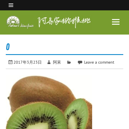
Skip
to
content
阿呆
家猕
眉县猕猴桃 中国猕猴桃之乡
猴桃
0
2017年3月23日
阿呆
Leave a comment