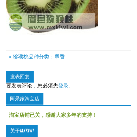
文
« 猕猴桃品种分类：翠香
章
导
发表回复
航
要发表评论，您必须先
登录
。
阿呆家淘宝店
淘宝店铺已关，感谢大家多年的支持！
关于MXKIWI