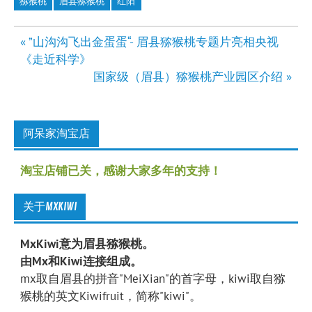
猕猴桃
眉县猕猴桃
红阳
文
« ”山沟沟飞出金蛋蛋“- 眉县猕猴桃专题片亮相央视
章
《走近科学》
导
国家级（眉县）猕猴桃产业园区介绍 »
航
阿呆家淘宝店
淘宝店铺已关，感谢大家多年的支持！
关于MXKIWI
MxKiwi意为眉县猕猴桃。
由Mx和Kiwi连接组成。
mx取自眉县的拼音"MeiXian"的首字母，kiwi取自猕
猴桃的英文Kiwifruit，简称"kiwi"。