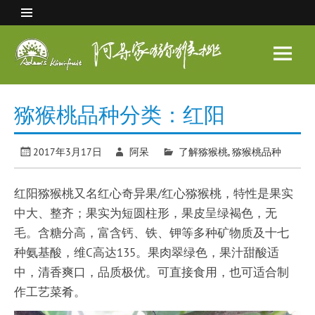
Skip
to
content
阿呆
家猕
眉县猕猴桃 中国猕猴桃之乡
猴桃
猕猴桃品种分类：红阳
2017年3月17日
阿呆
了解猕猴桃
,
猕猴桃品种
红阳猕猴桃又名红心奇异果/红心猕猴桃，特性是果实
中大、整齐；果实为短圆柱形，果皮呈绿褐色，无
毛。含糖分高，富含钙、铁、钾等多种矿物质及十七
种氨基酸，维C高达135。果肉翠绿色，果汁甜酸适
中，清香爽口，品质极优。可直接食用，也可适合制
作工艺菜肴。