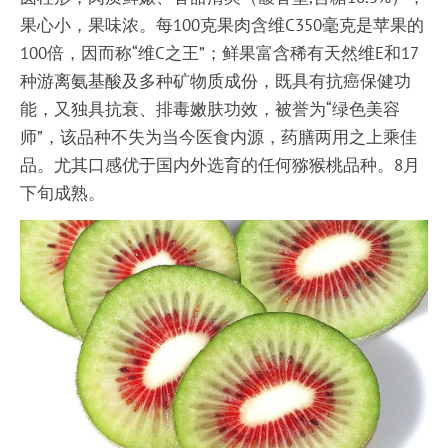
果心小，果味浓。每100克果肉含维C350毫克是苹果的
100倍，因而称“维C之王”；鲜果富含稀有天然维E和17
种游离氨基酸及多种矿物质成份，既具有抗癌保健功
能，又独具抗衰、排毒嫩肤功效，被誉为“绿色美容
师”，该品种不失为当今医食内源，药膳两用之上乘佳
品。尤其口感优于国内外选育的任何猕猴桃品种。8月
下旬成熟。