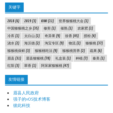
关键字
2018
(6)
2019
(3)
KIWI
(11)
世界猕猴桃大会
(1)
中国猕猴桃之乡
(35)
修剪
(1)
催熟
(1)
农家肥
(1)
冷库
(1)
太白山
(1)
奇异果
(9)
徐香
(45)
授粉
(4)
浇水
(2)
海沃德
(2)
淘宝专区
(9)
物流
(2)
猕猴桃
(37)
猕猴桃保鲜
(3)
猕猴桃吃法
(9)
猕猴桃营养
(2)
疏果
(6)
眉县
(31)
眉县猕猴桃
(70)
礼盒装
(1)
种植
(7)
秦美
(1)
红阳
(3)
翠香
(1)
阿呆家猕猴桃
(47)
友情链接
眉县人民政府
强子的vOS技术博客
彼此科技