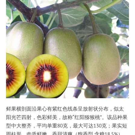
鲜果横剖面沿果心有紫红色线条呈放射状分布，似太
阳光芒四射，色彩鲜美，故称“红阳猕猴桃”。该品种果
型中大整齐，平均单重80克，最大可达130克；果实短
圆柱形，肉质鲜嫩、香甜清爽（馥香型,含糖18.5%），