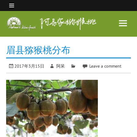
Skip
to
content
阿呆
家猕
眉县猕猴桃 中国猕猴桃之乡
猴桃
眉县猕猴桃分布
2017年3月15日
阿呆
Leave a comment