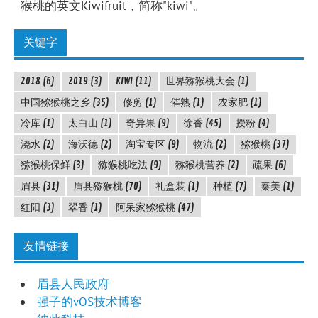
猴桃的英文Kiwifruit，简称"kiwi"。
关键字
2018
(6)
2019
(3)
KIWI
(11)
世界猕猴桃大会
(1)
中国猕猴桃之乡
(35)
修剪
(1)
催熟
(1)
农家肥
(1)
冷库
(1)
太白山
(1)
奇异果
(9)
徐香
(45)
授粉
(4)
浇水
(2)
海沃德
(2)
淘宝专区
(9)
物流
(2)
猕猴桃
(37)
猕猴桃保鲜
(3)
猕猴桃吃法
(9)
猕猴桃营养
(2)
疏果
(6)
眉县
(31)
眉县猕猴桃
(70)
礼盒装
(1)
种植
(7)
秦美
(1)
红阳
(3)
翠香
(1)
阿呆家猕猴桃
(47)
友情链接
眉县人民政府
强子的vOS技术博客