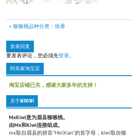
文
« 猕猴桃品种分类：徐香
章
导
发表回复
航
要发表评论，您必须先
登录
。
阿呆家淘宝店
淘宝店铺已关，感谢大家多年的支持！
关于MXKIWI
MxKiwi意为眉县猕猴桃。
由Mx和Kiwi连接组成。
mx取自眉县的拼音"MeiXian"的首字母，kiwi取自猕