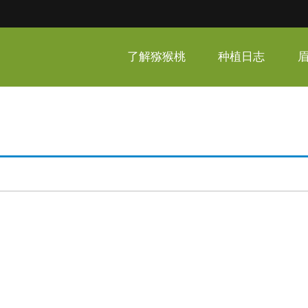
呆家猕猴桃
了解猕猴桃
种植日志