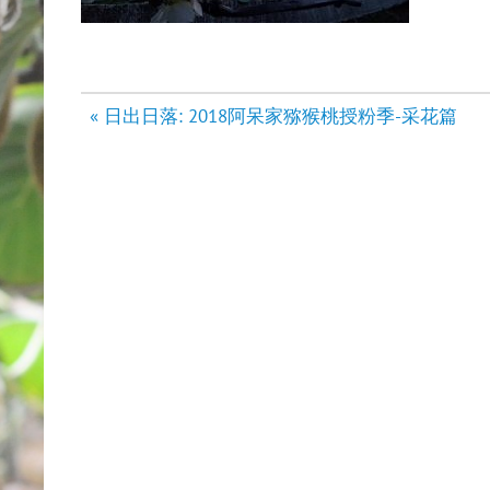
文
« 日出日落: 2018阿呆家猕猴桃授粉季-采花篇
章
导
航