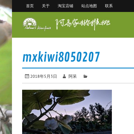
Skip
首页
关于
淘宝店铺
站点地图
联系
to
content
阿
眉县猕猴桃 中国猕猴桃之乡
mxkiwi8050207
2018年5月3日
阿呆