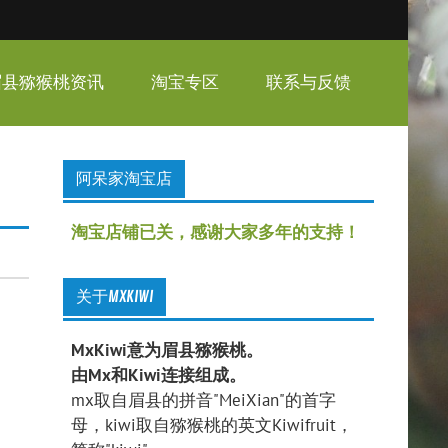
眉县猕猴桃资讯
淘宝专区
联系与反馈
阿呆家淘宝店
淘宝店铺已关，感谢大家多年的支持！
关于MXKIWI
MxKiwi意为眉县猕猴桃。
由Mx和Kiwi连接组成。
mx取自眉县的拼音"MeiXian"的首字
母，kiwi取自猕猴桃的英文Kiwifruit，