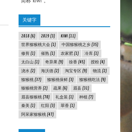
简称"kiwi"。
关键字
2018
(6)
2019
(3)
KIWI
(11)
世界猕猴桃大会
(1)
中国猕猴桃之乡
(35)
修剪
(1)
催熟
(1)
农家肥
(1)
冷库
(1)
太白山
(1)
奇异果
(9)
徐香
(45)
授粉
(4)
浇水
(2)
海沃德
(2)
淘宝专区
(9)
物流
(2)
猕猴桃
(37)
猕猴桃保鲜
(3)
猕猴桃吃法
(9)
猕猴桃营养
(2)
疏果
(6)
眉县
(31)
眉县猕猴桃
(70)
礼盒装
(1)
种植
(7)
秦美
(1)
红阳
(3)
翠香
(1)
阿呆家猕猴桃
(47)