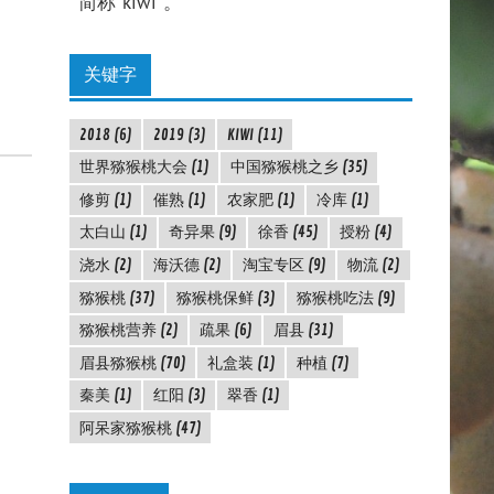
简称"kiwi"。
关键字
2018
(6)
2019
(3)
KIWI
(11)
世界猕猴桃大会
(1)
中国猕猴桃之乡
(35)
修剪
(1)
催熟
(1)
农家肥
(1)
冷库
(1)
太白山
(1)
奇异果
(9)
徐香
(45)
授粉
(4)
浇水
(2)
海沃德
(2)
淘宝专区
(9)
物流
(2)
猕猴桃
(37)
猕猴桃保鲜
(3)
猕猴桃吃法
(9)
猕猴桃营养
(2)
疏果
(6)
眉县
(31)
眉县猕猴桃
(70)
礼盒装
(1)
种植
(7)
秦美
(1)
红阳
(3)
翠香
(1)
阿呆家猕猴桃
(47)