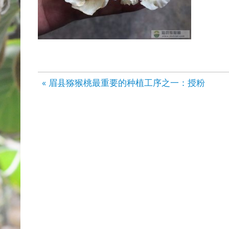
文
« 眉县猕猴桃最重要的种植工序之一：授粉
章
导
航