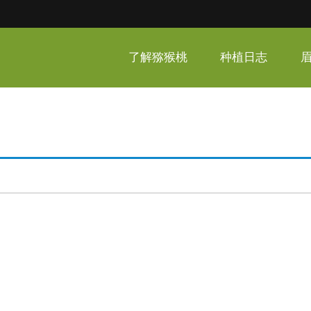
呆家猕猴桃
了解猕猴桃
种植日志