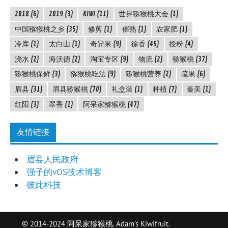
2018
(6)
2019
(3)
KIWI
(11)
世界猕猴桃大会
(1)
中国猕猴桃之乡
(35)
修剪
(1)
催熟
(1)
农家肥
(1)
冷库
(1)
太白山
(1)
奇异果
(9)
徐香
(45)
授粉
(4)
浇水
(2)
海沃德
(2)
淘宝专区
(9)
物流
(2)
猕猴桃
(37)
猕猴桃保鲜
(3)
猕猴桃吃法
(9)
猕猴桃营养
(2)
疏果
(6)
眉县
(31)
眉县猕猴桃
(70)
礼盒装
(1)
种植
(7)
秦美
(1)
红阳
(3)
翠香
(1)
阿呆家猕猴桃
(47)
友情链接
眉县人民政府
强子的vOS技术博客
彼此科技
© 2014-2024 阿呆家猕猴桃. Adam's Kiwifruit.