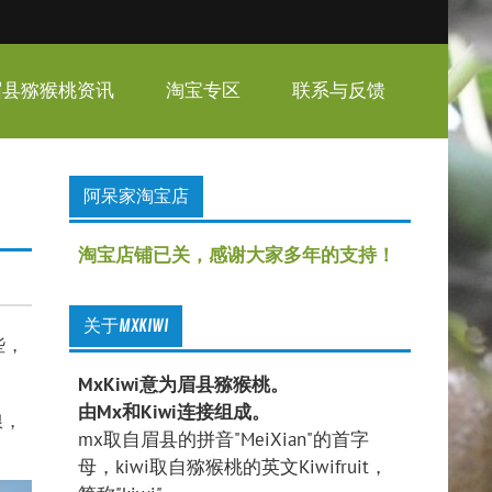
眉县猕猴桃资讯
淘宝专区
联系与反馈
阿呆家淘宝店
淘宝店铺已关，感谢大家多年的支持！
关于MXKIWI
些，
MxKiwi意为眉县猕猴桃。
由Mx和Kiwi连接组成。
粮，
mx取自眉县的拼音"MeiXian"的首字
母，kiwi取自猕猴桃的英文Kiwifruit，