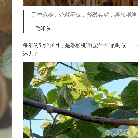
手中有粮，心就不慌；脚踏实地，喜气洋洋
毛泽东
每年的5月到6月，是猕猴桃“野蛮生长”的时候
还大了。