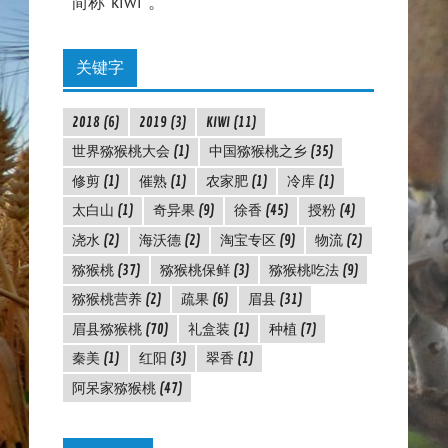
简称"kiwi"。
关键字
2018
(6)
2019
(3)
KIWI
(11)
世界猕猴桃大会
(1)
中国猕猴桃之乡
(35)
修剪
(1)
催熟
(1)
农家肥
(1)
冷库
(1)
太白山
(1)
奇异果
(9)
徐香
(45)
授粉
(4)
浇水
(2)
海沃德
(2)
淘宝专区
(9)
物流
(2)
猕猴桃
(37)
猕猴桃保鲜
(3)
猕猴桃吃法
(9)
猕猴桃营养
(2)
疏果
(6)
眉县
(31)
眉县猕猴桃
(70)
礼盒装
(1)
种植
(7)
秦美
(1)
红阳
(3)
翠香
(1)
阿呆家猕猴桃
(47)