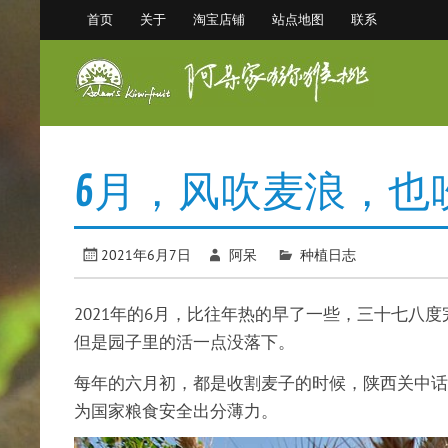
Skip
首页
关于
淘宝店铺
站点地图
联系
to
content
阿
眉县猕猴桃 中国猕猴桃之乡
6月，风吹麦浪，也
2021年6月7日
阿呆
种植日志
2021年的6月，比往年热的早了一些，三十七八
但是园子里的活一点没落下。
每年的六月初，都是收割麦子的时候，陕西关中话发
为国家粮食安全出分薄力。