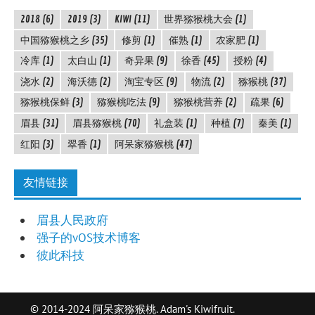
2018
(6)
2019
(3)
KIWI
(11)
世界猕猴桃大会
(1)
中国猕猴桃之乡
(35)
修剪
(1)
催熟
(1)
农家肥
(1)
冷库
(1)
太白山
(1)
奇异果
(9)
徐香
(45)
授粉
(4)
浇水
(2)
海沃德
(2)
淘宝专区
(9)
物流
(2)
猕猴桃
(37)
猕猴桃保鲜
(3)
猕猴桃吃法
(9)
猕猴桃营养
(2)
疏果
(6)
眉县
(31)
眉县猕猴桃
(70)
礼盒装
(1)
种植
(7)
秦美
(1)
红阳
(3)
翠香
(1)
阿呆家猕猴桃
(47)
友情链接
眉县人民政府
强子的vOS技术博客
彼此科技
© 2014-2024 阿呆家猕猴桃. Adam's Kiwifruit.