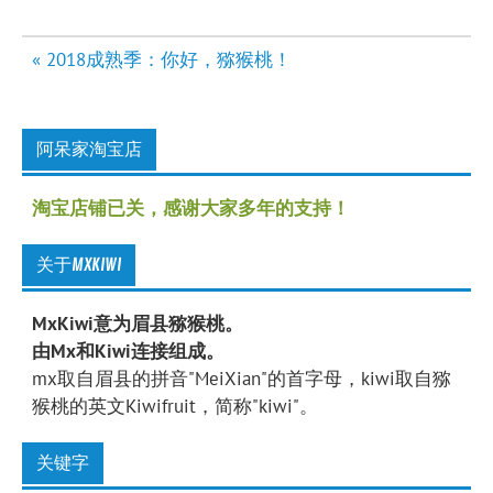
文
« 2018成熟季：你好，猕猴桃！
章
导
航
阿呆家淘宝店
淘宝店铺已关，感谢大家多年的支持！
关于MXKIWI
MxKiwi意为眉县猕猴桃。
由Mx和Kiwi连接组成。
mx取自眉县的拼音"MeiXian"的首字母，kiwi取自猕
猴桃的英文Kiwifruit，简称"kiwi"。
关键字