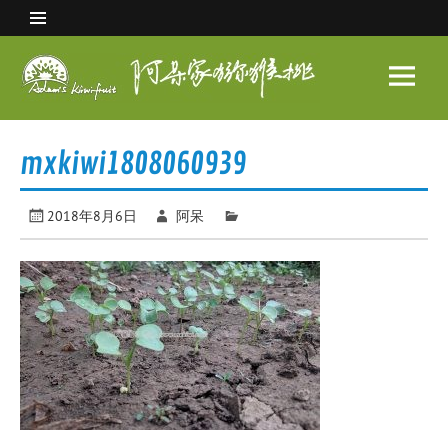
Skip
to
content
阿呆
家猕
眉县猕猴桃 中国猕猴桃之乡
猴桃
mxkiwi1808060939
2018年8月6日
阿呆