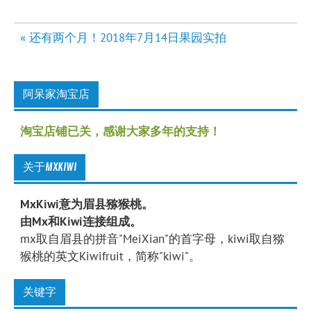
文
« 还有两个月！2018年7月14日果园实拍
章
导
航
阿呆家淘宝店
淘宝店铺已关，感谢大家多年的支持！
关于MXKIWI
MxKiwi意为眉县猕猴桃。
由Mx和Kiwi连接组成。
mx取自眉县的拼音"MeiXian"的首字母，kiwi取自猕
猴桃的英文Kiwifruit，简称"kiwi"。
关键字