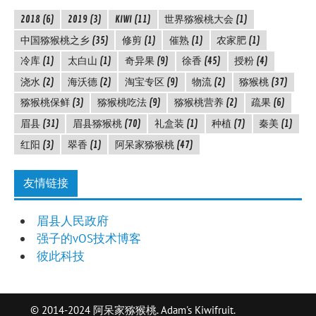
2018
(6)
2019
(3)
KIWI
(11)
世界猕猴桃大会
(1)
中国猕猴桃之乡
(35)
修剪
(1)
催熟
(1)
农家肥
(1)
冷库
(1)
太白山
(1)
奇异果
(9)
徐香
(45)
授粉
(4)
浇水
(2)
海沃德
(2)
淘宝专区
(9)
物流
(2)
猕猴桃
(37)
猕猴桃保鲜
(3)
猕猴桃吃法
(9)
猕猴桃营养
(2)
疏果
(6)
眉县
(31)
眉县猕猴桃
(70)
礼盒装
(1)
种植
(7)
秦美
(1)
红阳
(3)
翠香
(1)
阿呆家猕猴桃
(47)
友情链接
眉县人民政府
强子的vOS技术博客
彼此科技
© 2014-2024 阿呆家猕猴桃. Adam's Kiwifruit.