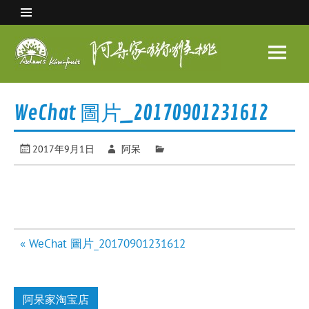
Skip
to
content
阿呆
家猕
眉县猕猴桃 中国猕猴桃之乡
猴桃
WeChat 圖片_20170901231612
2017年9月1日
阿呆
文
« WeChat 圖片_20170901231612
章
导
航
阿呆家淘宝店