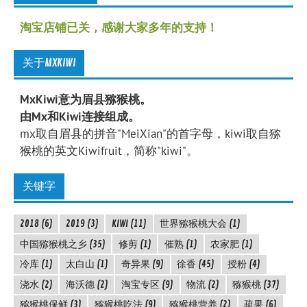
淘宝店铺已关，感谢大家多年的支持！
关于MXKIWI
MxKiwi意为眉县猕猴桃。
由Mx和Kiwi连接组成。
mx取自眉县的拼音"MeiXian"的首字母，kiwi取自猕
猴桃的英文Kiwifruit，简称"kiwi"。
关键字
2018
(6)
2019
(3)
KIWI
(11)
世界猕猴桃大会
(1)
中国猕猴桃之乡
(35)
修剪
(1)
催熟
(1)
农家肥
(1)
冷库
(1)
太白山
(1)
奇异果
(9)
徐香
(45)
授粉
(4)
浇水
(2)
海沃德
(2)
淘宝专区
(9)
物流
(2)
猕猴桃
(37)
猕猴桃保鲜
(3)
猕猴桃吃法
(9)
猕猴桃营养
(2)
疏果
(6)