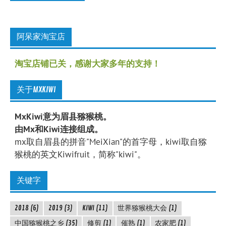
阿呆家淘宝店
淘宝店铺已关，感谢大家多年的支持！
关于MXKIWI
MxKiwi意为眉县猕猴桃。
由Mx和Kiwi连接组成。
mx取自眉县的拼音"MeiXian"的首字母，kiwi取自猕
猴桃的英文Kiwifruit，简称"kiwi"。
关键字
2018
(6)
2019
(3)
KIWI
(11)
世界猕猴桃大会
(1)
中国猕猴桃之乡
(35)
修剪
(1)
催熟
(1)
农家肥
(1)