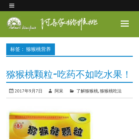
Skip
to
content
阿呆
家猕
眉县猕猴桃 中国猕猴桃之乡
猴桃
标签：
猕猴桃营养
猕猴桃颗粒-吃药不如吃水果！
2017年9月7日
阿呆
了解猕猴桃
,
猕猴桃吃法