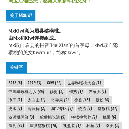
淘宝店铺已关，感谢大家多年的支持！
关于MXKIWI
MxKiwi意为眉县猕猴桃。
由Mx和Kiwi连接组成。
mx取自眉县的拼音"MeiXian"的首字母，kiwi取自猕
猴桃的英文Kiwifruit，简称"kiwi"。
关键字
2018
(6)
2019
(3)
KIWI
(11)
世界猕猴桃大会
(1)
中国猕猴桃之乡
(35)
修剪
(1)
催熟
(1)
农家肥
(1)
冷库
(1)
太白山
(1)
奇异果
(9)
徐香
(45)
授粉
(4)
浇水
(2)
海沃德
(2)
淘宝专区
(9)
物流
(2)
猕猴桃
(37)
猕猴桃保鲜
(3)
猕猴桃吃法
(9)
猕猴桃营养
(2)
疏果
(6)
眉县
(31)
眉县猕猴桃
(70)
礼盒装
(1)
种植
(7)
秦美
(1)