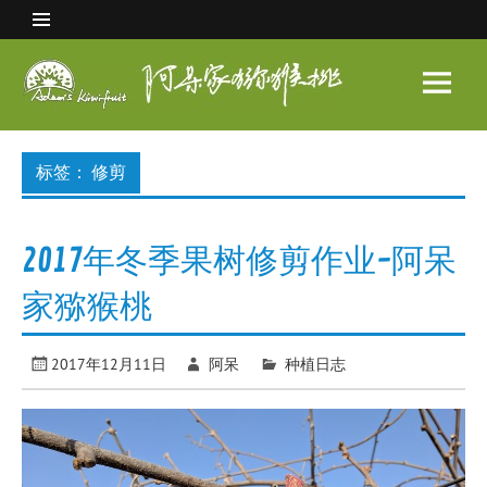
Skip
to
content
阿呆
家猕
眉县猕猴桃 中国猕猴桃之乡
猴桃
标签：
修剪
2017年冬季果树修剪作业-阿呆
家猕猴桃
2017年12月11日
阿呆
种植日志