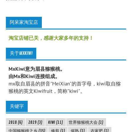
阿呆家淘宝店
淘宝店铺已关，感谢大家多年的支持！
关于MXKIWI
MxKiwi意为眉县猕猴桃。
由Mx和Kiwi连接组成。
mx取自眉县的拼音"MeiXian"的首字母，kiwi取自猕
猴桃的英文Kiwifruit，简称"kiwi"。
关键字
2018
(6)
2019
(3)
KIWI
(11)
世界猕猴桃大会
(1)
中国猕猴桃之乡
(35)
修剪
(1)
催熟
(1)
农家肥
(1)